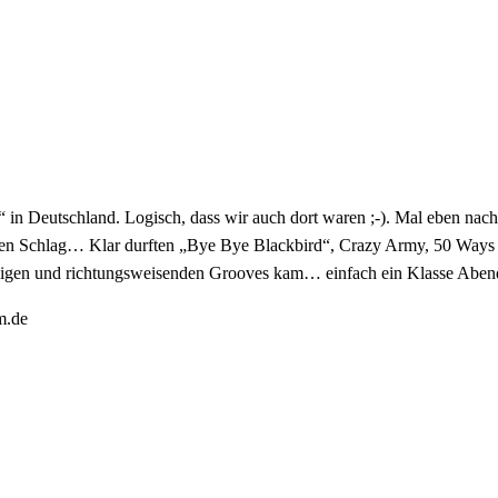
in Deutschland. Logisch, dass wir auch dort waren ;-). Mal eben nac
ten Schlag… Klar durften „Bye Bye Blackbird“, Crazy Army, 50 Ways od
nmaligen und richtungsweisenden Grooves kam… einfach ein Klasse Abe
m.de