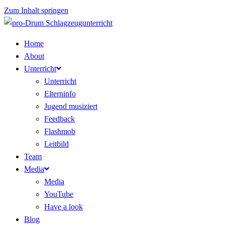
Zum Inhalt springen
Home
About
Unterricht
Unterricht
Elterninfo
Jugend musiziert
Feedback
Flashmob
Leitbild
Team
Media
Media
YouTube
Have a look
Blog