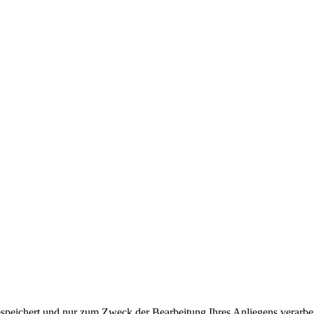
ichert und nur zum Zweck der Bearbeitung Ihres Anliegens verarbeite