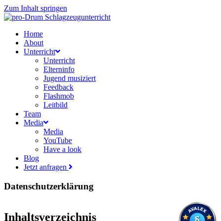
Zum Inhalt springen
Home
About
Unterricht
Unterricht
Elterninfo
Jugend musiziert
Feedback
Flashmob
Leitbild
Team
Media
Media
YouTube
Have a look
Blog
Jetzt anfragen
Datenschutzerklärung
Inhaltsverzeichnis