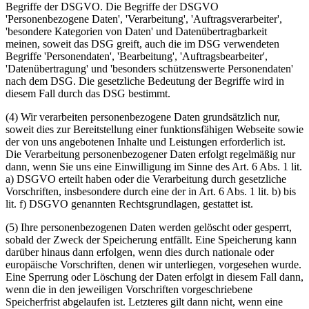
Begriffe der DSGVO. Die Begriffe der DSGVO
'Personenbezogene Daten', 'Verarbeitung', 'Auftragsverarbeiter',
'besondere Kategorien von Daten' und Datenübertragbarkeit
meinen, soweit das DSG greift, auch die im DSG verwendeten
Begriffe 'Personendaten', 'Bearbeitung', 'Auftragsbearbeiter',
'Datenübertragung' und 'besonders schützenswerte Personendaten'
nach dem DSG. Die gesetzliche Bedeutung der Begriffe wird in
diesem Fall durch das DSG bestimmt.
(4) Wir verarbeiten personenbezogene Daten grundsätzlich nur,
soweit dies zur Bereitstellung einer funktionsfähigen Webseite sowie
der von uns angebotenen Inhalte und Leistungen erforderlich ist.
Die Verarbeitung personenbezogener Daten erfolgt regelmäßig nur
dann, wenn Sie uns eine Einwilligung im Sinne des Art. 6 Abs. 1 lit.
a) DSGVO erteilt haben oder die Verarbeitung durch gesetzliche
Vorschriften, insbesondere durch eine der in Art. 6 Abs. 1 lit. b) bis
lit. f) DSGVO genannten Rechtsgrundlagen, gestattet ist.
(5) Ihre personenbezogenen Daten werden gelöscht oder gesperrt,
sobald der Zweck der Speicherung entfällt. Eine Speicherung kann
darüber hinaus dann erfolgen, wenn dies durch nationale oder
europäische Vorschriften, denen wir unterliegen, vorgesehen wurde.
Eine Sperrung oder Löschung der Daten erfolgt in diesem Fall dann,
wenn die in den jeweiligen Vorschriften vorgeschriebene
Speicherfrist abgelaufen ist. Letzteres gilt dann nicht, wenn eine