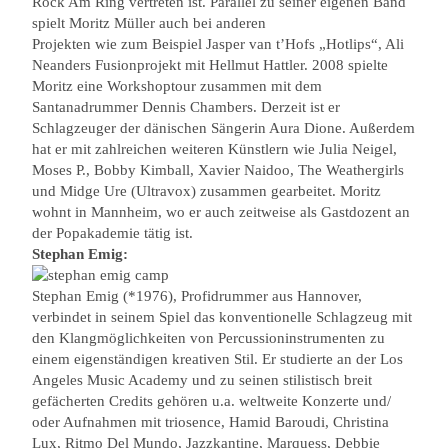
Rock Am Ring vertreten ist. Parallel zu seiner eigenen Band
spielt Moritz Müller auch bei anderen
Projekten wie zum Beispiel Jasper van t’Hofs „Hotlips“, Ali
Neanders Fusionprojekt mit Hellmut Hattler. 2008 spielte
Moritz eine Workshoptour zusammen mit dem
Santanadrummer Dennis Chambers. Derzeit ist er
Schlagzeuger der dänischen Sängerin Aura Dione. Außerdem
hat er mit zahlreichen weiteren Künstlern wie Julia Neigel,
Moses P., Bobby Kimball, Xavier Naidoo, The Weathergirls
und Midge Ure (Ultravox) zusammen gearbeitet. Moritz
wohnt in Mannheim, wo er auch zeitweise als Gastdozent an
der Popakademie tätig ist.
Stephan Emig:
Stephan Emig (*1976), Profidrummer aus Hannover,
verbindet in seinem Spiel das konventionelle Schlagzeug mit
den Klangmöglichkeiten von Percussioninstrumenten zu
einem eigenständigen kreativen Stil. Er studierte an der Los
Angeles Music Academy und zu seinen stilistisch breit
gefächerten Credits gehören u.a. weltweite Konzerte und/
oder Aufnahmen mit triosence, Hamid Baroudi, Christina
Lux, Ritmo Del Mundo, Jazzkantine, Marquess, Debbie