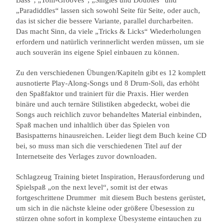
Bass“, „Tom-Grooves“, „Singles und Doubles“ und
„Paradiddles“ lassen sich sowohl Seite für Seite, oder auch,
das ist sicher die bessere Variante, parallel durcharbeiten.
Das macht Sinn, da viele „Tricks & Licks“ Wiederholungen
erfordern und natürlich verinnerlicht werden müssen, um sie
auch souverän ins eigene Spiel einbauen zu können.
Zu den verschiedenen Übungen/Kapiteln gibt es 12 komplett
ausnotierte Play-Along-Songs und 8 Drum-Soli, das erhöht
den Spaßfaktor und trainiert für die Praxis. Hier werden
binäre und auch ternäre Stilistiken abgedeckt, wobei die
Songs auch reichlich zuvor behandeltes Material einbinden,
Spaß machen und inhaltlich über das Spielen von
Basispatterns hinausreichen. Leider liegt dem Buch keine CD
bei, so muss man sich die verschiedenen Titel auf der
Internetseite des Verlages zuvor downloaden.
Schlagzeug Training bietet Inspiration, Herausforderung und
Spielspaß „on the next level“, somit ist der etwas
fortgeschrittene Drummer mit diesem Buch bestens gerüstet,
um sich in die nächste kleine oder größere Übesession zu
stürzen ohne sofort in komplexe Übesysteme eintauchen zu