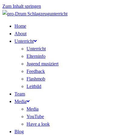
Zum Inhalt springen
Home
About
Unterricht
Unterricht
Elterninfo
Jugend musiziert
Feedback
Flashmob
Leitbild
Team
Media
Media
YouTube
Have a look
Blog