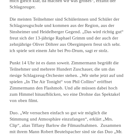
mich gleich klar, da machen wir was großes“, erzählt der
Schlagzeuger.
Die meisten Teilnehmer sind Schülerinnen und Schüler der
Schlagzeugschule und kommen aus der Region, aus der
Sinsheimer und Heidelberger Gegend. „Das wird richtig gut“
freut sich der 13-jährige Raphael Grimm und der auch der
zehnjährige Oliver Döhrer aus Obergimpern freut sich sehr.
ich spiele seit einem Jahr bei Pro-Drum, sagt er stolz.
Punkt 14 Uhr ist es dann soweit. Zimmermann begrüßt die
Teilnehmer und mehrere Hundert Zuschauer, die um das
riesige Schlagzeug-Orchester stehen. „Wir stehe jetzt auf und
spielen „In The Air Tonight“ von Phil Collins“ eröffnet
Zimmermann den Flashmob. Und alle müssen dabei hoch
zum Himmel hinaufblicken, wo eine Drohne das Spektakel
von oben filmt.
Duo. „Wir versuchen einfach so gut wir möglich die
Stimmung und Atmosphäre einzufangen“, erklärt „Mrs.
Clip“, alias Tiffany Barlow die Filmaufnahmen.
Zusammen
mit ihrem Mann Robert Beutelspacher sind sie das Duo „Mr.