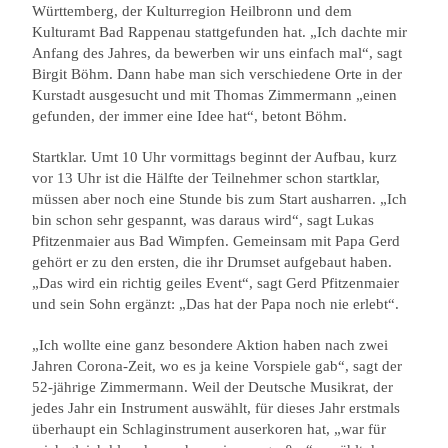
Württemberg, der Kulturregion Heilbronn und dem
Kulturamt Bad Rappenau stattgefunden hat. „Ich dachte mir
Anfang des Jahres, da bewerben wir uns einfach mal“, sagt
Birgit Böhm. Dann habe man sich verschiedene Orte in der
Kurstadt ausgesucht und mit Thomas Zimmermann „einen
gefunden, der immer eine Idee hat“, betont Böhm.
Startklar. Umt 10 Uhr vormittags beginnt der Aufbau, kurz
vor 13 Uhr ist die Hälfte der Teilnehmer schon startklar,
müssen aber noch eine Stunde bis zum Start ausharren. „Ich
bin schon sehr gespannt, was daraus wird“, sagt Lukas
Pfitzenmaier aus Bad Wimpfen. Gemeinsam mit Papa Gerd
gehört er zu den ersten, die ihr Drumset aufgebaut haben.
„Das wird ein richtig geiles Event“, sagt Gerd Pfitzenmaier
und sein Sohn ergänzt: „Das hat der Papa noch nie erlebt“.
„Ich wollte eine ganz besondere Aktion haben nach zwei
Jahren Corona-Zeit, wo es ja keine Vorspiele gab“, sagt der
52-jährige Zimmermann. Weil der Deutsche Musikrat, der
jedes Jahr ein Instrument auswählt, für dieses Jahr erstmals
überhaupt ein Schlaginstrument auserkoren hat, „war für