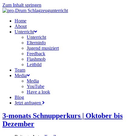
Zum Inhalt springen
Home
About
Unterricht
Unterricht
Elterninfo
Jugend musiziert
Feedback
Flashmob
Leitbild
Team
Media
Media
YouTube
Have a look
Blog
Jetzt anfragen
3-monats Schnupperkurs | Oktober bis
Dezember