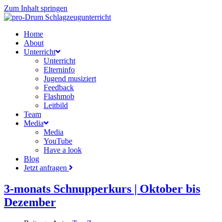
Zum Inhalt springen
Home
About
Unterricht
Unterricht
Elterninfo
Jugend musiziert
Feedback
Flashmob
Leitbild
Team
Media
Media
YouTube
Have a look
Blog
Jetzt anfragen
3-monats Schnupperkurs | Oktober bis
Dezember